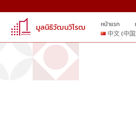
跳
至
内
หน้าแรก
มูลนิธิวัฒนวิโรฒ
容
中文 (中国
Wa