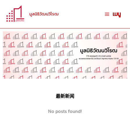
跳
至
เมนู
มูลนิธิวัฒนวิโรฒ
内
容
最新新闻
No posts found!