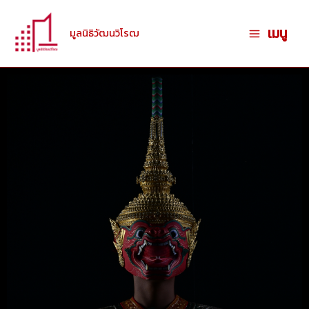
跳
至
เมนู
มูลนิธิวัฒนวิโรฒ
内
容